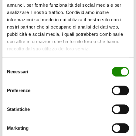
annunci, per fornire funzionalità dei social media e per
analizzare il nostro traffico. Condividiamo inoltre
Client:
BMW
informazioni sul modo in cui utilizza il nostro sito con i
Year:
2019
nostri partner che si occupano di analisi dei dati web,
Category:
HR, Start Ups
pubblicità e social media, i quali potrebbero combinarle
Location:
Berlin
con altre informazioni che ha fornito loro o che hanno
raccolto dal suo utilizzo dei loro servizi.
ROI:
57%
Selezione
Necessari
del
consenso
Rispondi
Preferenze
Your email address will not be published. Required fields are
marked *
Statistiche
Comment
*
Marketing