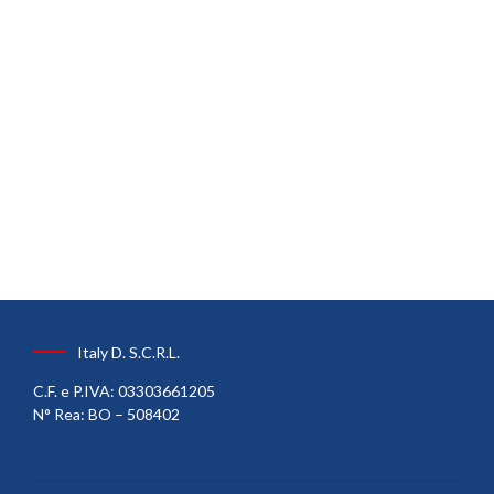
Italy D. S.C.R.L.
C.F. e P.IVA: 03303661205
N° Rea: BO – 508402