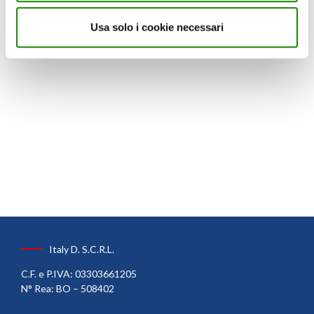
Usa solo i cookie necessari
Italy D. S.C.R.L.
C.F. e P.IVA: 03303661205
N° Rea: BO – 508402