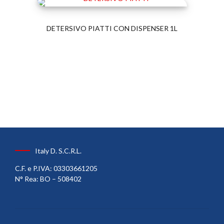
DETERSIVO PIATTI CON DISPENSER 1L
Italy D. S.C.R.L.
C.F. e P.IVA: 03303661205
N° Rea: BO – 508402